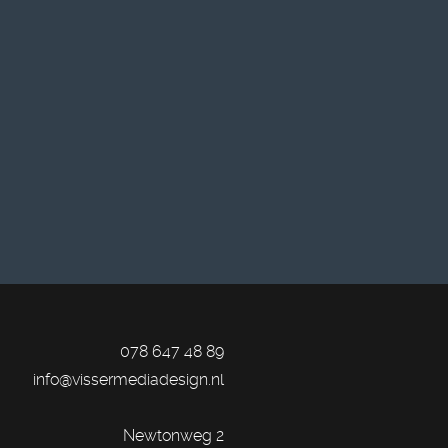
078 647 48 89
info@vissermediadesign.nl
Newtonweg 2