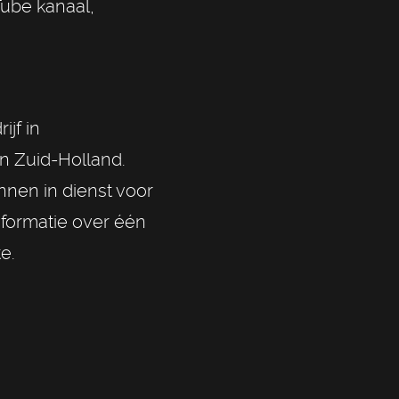
Tube kanaal,
jf in
in Zuid-Holland.
nen in dienst voor
nformatie over één
e.