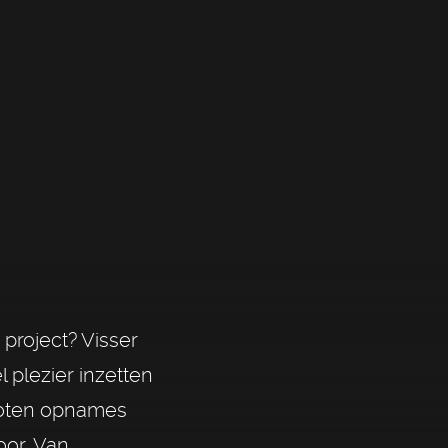
project? Visser
 plezier inzetten
hoten opnames
oor. Van