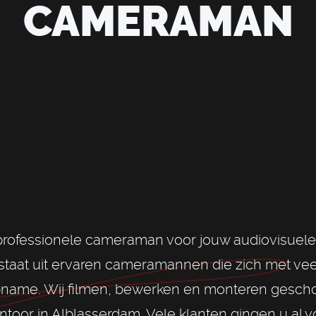
CAMERAMAN
rofessionele cameraman voor jouw audiovisuele 
taat uit ervaren cameramannen die zich met veel
pname. Wij filmen, bewerken en monteren gesc
toor in Alblasserdam. Vele klanten gingen u al v