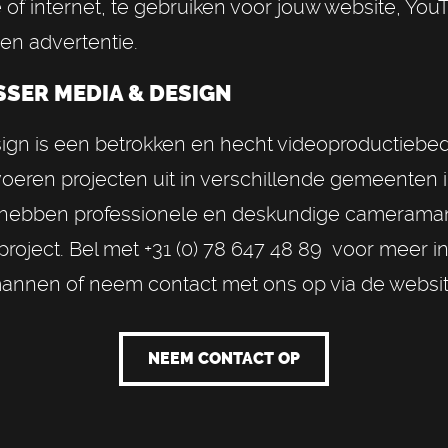
e of internet, te gebruiken voor jouw website, You
en advertentie.
SER MEDIA & DESIGN
ign is een betrokken en hecht videoproductiebedri
voeren projecten uit in verschillende gemeenten 
j hebben professionele en deskundige cameraman
project. Bel met +31 (0) 78 647 48 89 voor meer i
nnen of neem contact met ons op via de websit
NEEM CONTACT OP