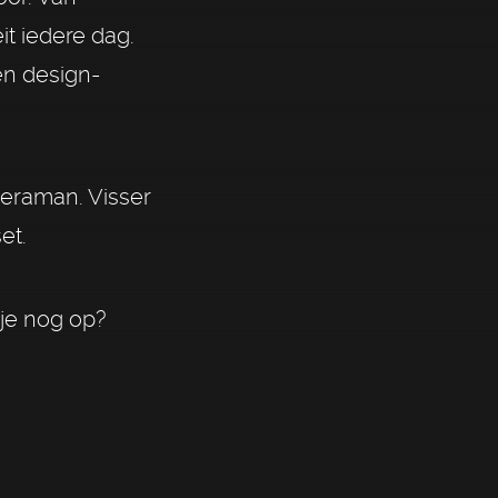
it iedere dag.
n design-
meraman. Visser
et.
 je nog op?