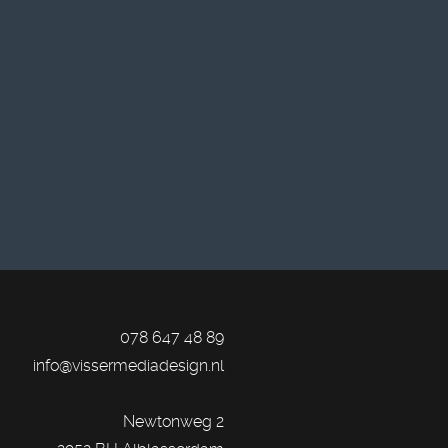
078 647 48 89
info@vissermediadesign.nl
Newtonweg 2